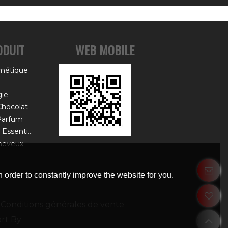
ODUIT
WEB MOBILE
métique
ie
Chocolat
Parfum
Emballage De Boîte D'huile Essentielle
heveux
 order to constantly improve the website for you.
Conditions générales de vente
rt By