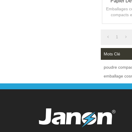
Papier De
Élevé
Emballages c
compacts e
D'emballage
anticernes
c
1
Mots Clé
poudre compac
emballage cos