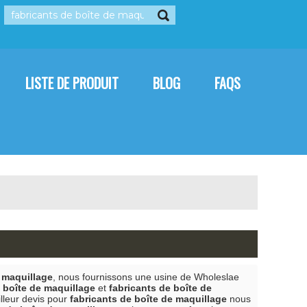
rançais
العربية
Italiano
LISTE DE PRODUIT
BLOG
FAQS
CONTACTEZ-NOUS
e maquillage
, nous fournissons une usine de Wholeslae
e boîte de maquillage
et
fabricants de boîte de
illeur devis pour
fabricants de boîte de maquillage
nous