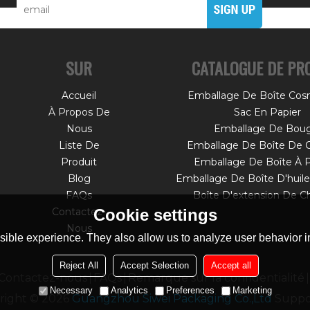
SUR
CATALOGUE DE PR
Accueil
Emballage De Boîte Cos
À Propos De
Sac En Papier
Nous
Emballage De Boug
Liste De
Emballage De Boîte De 
Produit
Emballage De Boîte À 
Blog
FAQs
Boîte D'extension De C
Contactez-
Cookie settings
Nous
ible experience. They also allow us to analyze user behavior in
Reject All
Accept Selection
Accept all
Contactez-nous
FAQs
Remarque sur la confidentialité
Necessary
Analytics
Preferences
Marketing
right © 2026
Guangzhou Siwei Packaging Co.,Ltd
Suppo