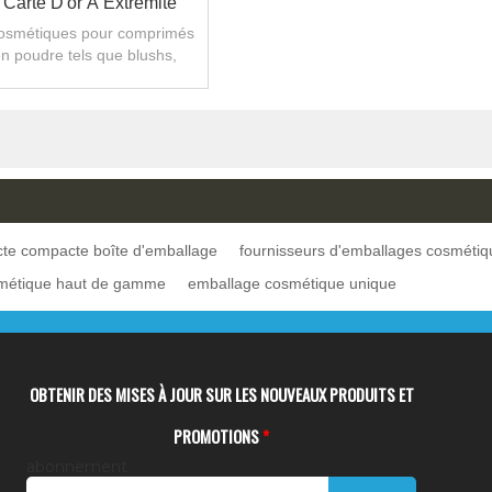
 Carte D'or À Extrémité
 Compacte La Boîte
osmétiques pour comprimés
n poudre tels que blushs,
 Avec Le Vernis De Perle
, fonds de teint et autres
osmétiques en p
te compacte boîte d'emballage
fournisseurs d'emballages cosmétiq
métique haut de gamme
emballage cosmétique unique
OBTENIR DES MISES À JOUR SUR LES NOUVEAUX PRODUITS ET
PROMOTIONS
*
abonnement