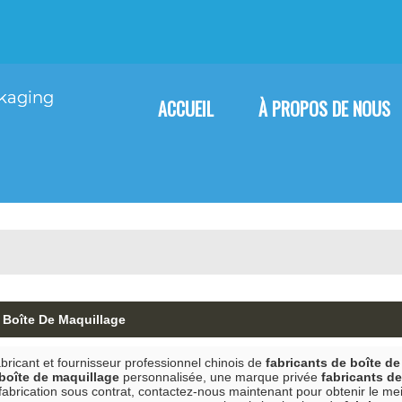
Français
English
F
ACCUEIL
À PROPOS DE NOUS
 Boîte De Maquillage
bricant et fournisseur professionnel chinois de
fabricants de boîte d
 boîte de maquillage
personnalisée, une marque privée
fabricants d
fabrication sous contrat, contactez-nous maintenant pour obtenir le me