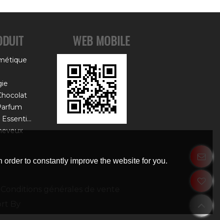
ODUIT
WEB MOBILE
métique
ie
Chocolat
Parfum
Emballage De Boîte D'huile Essentielle
heveux
 order to constantly improve the website for you.
Conditions générales de vente
rt By