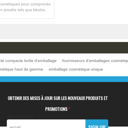
 Compacte La Boîte
osmétiques pour comprimés
n poudre tels que blushs,
 Avec Le Vernis De Perle
, fonds de teint et autres
osmétiques en p
te compacte boîte d'emballage
fournisseurs d'emballages cosmétiq
métique haut de gamme
emballage cosmétique unique
OBTENIR DES MISES À JOUR SUR LES NOUVEAUX PRODUITS ET
PROMOTIONS
*
abonnement