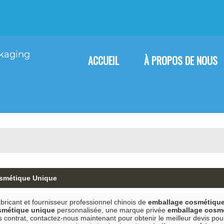
Français
English
F
ACCUEIL
À PROPOS DE NOUS
smétique Unique
bricant et fournisseur professionnel chinois de
emballage cosmétiqu
smétique unique
personnalisée, une marque privée
emballage cosm
s contrat, contactez-nous maintenant pour obtenir le meilleur devis po