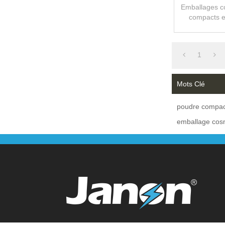
Élevé
Emballages c
compacts e
D'emballage
anticernes
c
1
Mots Clé
poudre compac
emballage cos