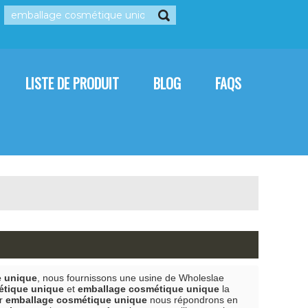
rançais
العربية
Italiano
LISTE DE PRODUIT
BLOG
FAQS
CONTACTEZ-NOUS
e unique
, nous fournissons une usine de Wholeslae
étique unique
et
emballage cosmétique unique
la
ur
emballage cosmétique unique
nous répondrons en