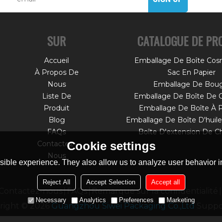
SUR
CATALOGUE DE PR
Accueil
Emballage De Boîte Cos
À Propos De
Sac En Papier
Nous
Emballage De Boug
Liste De
Emballage De Boîte De 
Produit
Emballage De Boîte À 
Blog
FAQs
Boîte D'extension De C
Contactez-
Cookie settings
Nous
ible experience. They also allow us to analyze user behavior in
Reject All
Accept Selection
Accept all
Contactez-nous
FAQs
Remarque sur la confidentialité
Necessary
Analytics
Preferences
Marketing
right © 2026
Guangzhou Siwei Packaging Co.,Ltd
Suppo