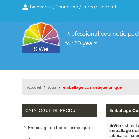
bienvenue,
Connexion
/
enregistrement
Accueil
/
tous
/
emballage cosmétique unique
CATALOGUE DE PRODUIT
Emballage Co
SiWei
est un fa
Emballage de boîte cosmétique
emballage co
fabrication sou