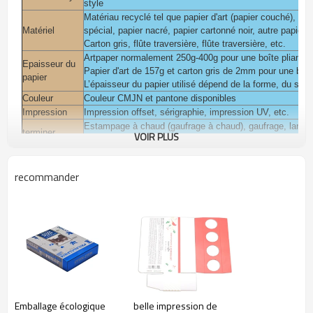
style
Matériau recyclé tel que papier d'art (papier couché), papie
Matériel
spécial, papier nacré, papier cartonné noir, autre papier s
Carton gris, flûte traversière, flûte traversière, etc.
Artpaper normalement 250g-400g pour une boîte pliante 
Epaisseur du
Papier d'art de 157g et carton gris de 2mm pour une boît
papier
L’épaisseur du papier utilisé dépend de la forme, du style,
Couleur
Couleur CMJN et pantone disponibles
Impression
Impression offset, sérigraphie, impression UV, etc.
Estampage à chaud (gaufrage à chaud), gaufrage, lamina
terminer
VOIR PLUS
Revêtement UV, dépoli
Vous pouvez ajouter pvc, animal de compagnie, fenêtre p
Vous pouvez ajouter un aimant, un ruban sur la boîte.
Accessoires
recommander
plateforme avec découpes pour vos produits: EVA, mousse bla
Emballage
Poly-sac à l'intérieur, exportation K = K carton ondulé o
Paquet pour cosmétique, beauté, soins de la peau, soins
Usage
bougie, chocolat, vin, vêtements, bijoux, produits de bas
Temps
d'échantillonna
3-7 jours
ge
Délai de mise
Normale 10-15 jours
en œuvre
Emballage écologique
belle impression de