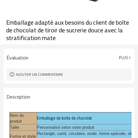
Emballage adapté aux besoins du client de boîte
de chocolat de tiroir de sucrerie douce avec la
stratification mate
Évaluation
PLUS
AJOUTER UN COMMENTAIRE
Description
Nom du
Emballage de boîte de chocolat
produit
Taille
Personnalisé selon votre produit
Rectangle, carré, circulaire, ovale, forme spéciale, ok, 
Forme et style