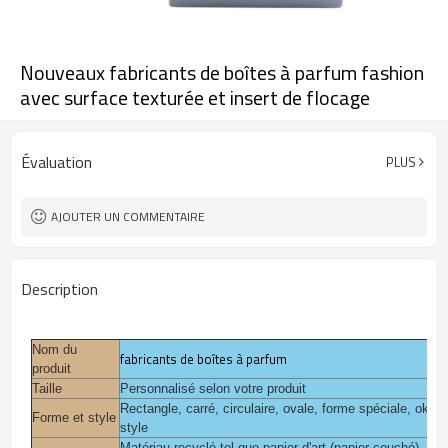
Nouveaux fabricants de boîtes à parfum fashion
avec surface texturée et insert de flocage
Évaluation
PLUS
AJOUTER UN COMMENTAIRE
Description
Nom du
fabricants de boîtes à parfum
produit
Taille
Personnalisé selon votre produit
Rectangle, carré, circulaire, ovale, forme spéciale, ok, 
Forme et style
style
Matériau recyclé tel que papier d'art (papier couché), papie