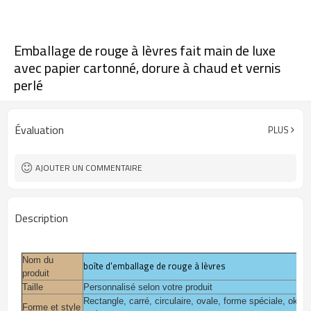
Emballage de rouge à lèvres fait main de luxe
avec papier cartonné, dorure à chaud et vernis
perlé
Évaluation
PLUS
AJOUTER UN COMMENTAIRE
Description
Nom du
boîte d'emballage de rouge à lèvres
produit
Taille
Personnalisé selon votre produit
Rectangle, carré, circulaire, ovale, forme spéciale, ok, 
Forme et style