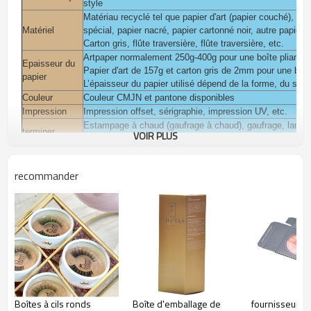
style
Matériau recyclé tel que papier d'art (papier couché), papie
Matériel
spécial, papier nacré, papier cartonné noir, autre papier s
Carton gris, flûte traversière, flûte traversière, etc.
Artpaper normalement 250g-400g pour une boîte pliante 
Epaisseur du
Papier d'art de 157g et carton gris de 2mm pour une boît
papier
L’épaisseur du papier utilisé dépend de la forme, du style,
Couleur
Couleur CMJN et pantone disponibles
Impression
Impression offset, sérigraphie, impression UV, etc.
Estampage à chaud (gaufrage à chaud), gaufrage, lamina
terminer
VOIR PLUS
Revêtement UV, dépoli
Vous pouvez ajouter pvc, animal de compagnie, fenêtre p
Vous pouvez ajouter un aimant, un ruban sur la boîte.
Accessoires
recommander
plateforme avec découpes pour vos produits: EVA, mousse bla
Emballage
Poly-sac à l'intérieur, exportation K = K carton ondulé o
Paquet pour cosmétique, beauté, soins de la peau, soins
Usage
bougie, chocolat, vin, vêtements, bijoux, produits de bas
Temps
d'échantillonna
3-7 jours
ge
Délai de mise
Normale 10-15 jours
en œuvre
Boîtes à cils ronds
Boîte d'emballage de
fournisseur d